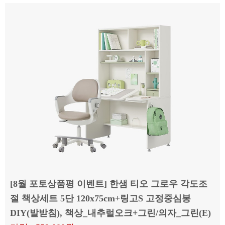
[8월 포토상품평 이벤트] 한샘 티오 그로우 각도조
절 책상세트 5단 120x75cm+링고S 고정중심봉
DIY(발받침), 책상_내추럴오크+그린/의자_그린(E)