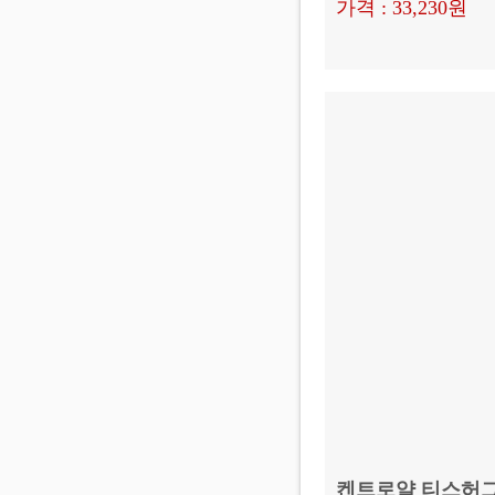
가격 : 33,230원
켄트로얄 티스허그 