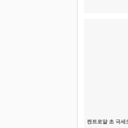
켄트로얄 초 극세모