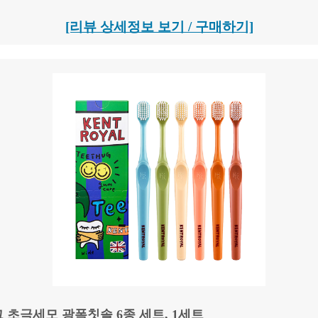
[리뷰 상세정보 보기 / 구매하기]
초극세모 광폭칫솔 6종 세트, 1세트